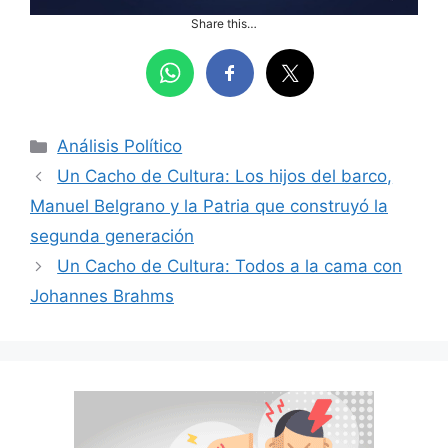
Share this…
Categorías
Análisis Político
Un Cacho de Cultura: Los hijos del barco,
Manuel Belgrano y la Patria que construyó la
segunda generación
Un Cacho de Cultura: Todos a la cama con
Johannes Brahms