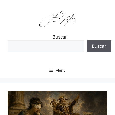
Saltar
al
contenido
Buscar
Buscar
Menú