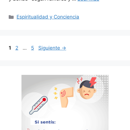
Categorías
Espiritualidad y Conciencia
Página
Página
Página
1
2
…
5
Siguiente
→