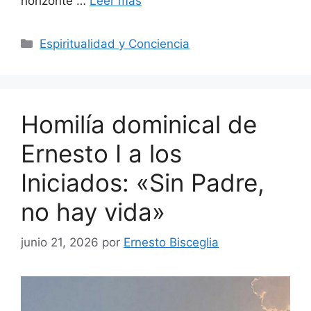
horizonte …
Leer más
Categorías
Espiritualidad y Conciencia
Homilía dominical de
Ernesto I a los
Iniciados: «Sin Padre,
no hay vida»
junio 21, 2026
por
Ernesto Bisceglia