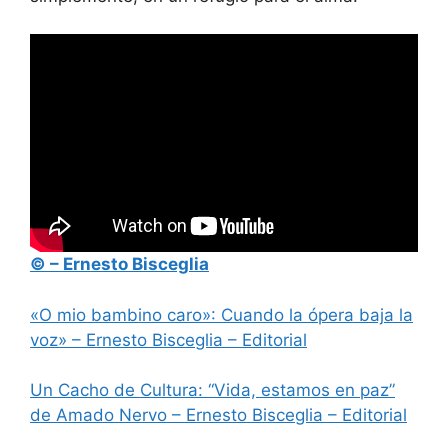
© – Ernesto Bisceglia
«O mio bambino caro»: Cuando la ópera baja la
voz» – Ernesto Bisceglia – Editorial
Un Cacho de Cultura: “Vida, estamos en paz”
de Amado Nervo – Ernesto Bisceglia – Editorial