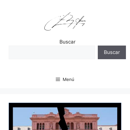
Saltar
al
contenido
Buscar
Buscar
Menú