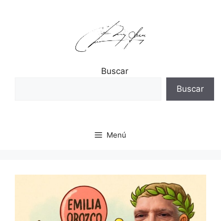
Saltar
al
contenido
Buscar
Buscar
Menú